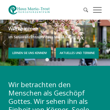
Willkommen
im Seniorenzentrum Haus Maria Trost
Weiter
LERNEN SIE UNS KENNEN!
AKTUELLES UND TERMINE
1
2
3
4
5
Wir betrachten den
Menschen als Geschöpf
Gottes. Wir sehen ihn als
Einheit von Körper, Seele