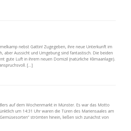
elkamp nebst Gattin! Zugegeben, ihre neue Unterkunft im
ch, aber Aussicht und Umgebung sind fantastisch. Die beiden
t gute Luft in ihrem neuen Domizil (natürliche Klimaanlage).
nspruchsvoll. […]
ändlers auf dem Wochenmarkt in Münster. Es war das Motto
Pünktlich um 14:31 Uhr waren die Türen des Mariensaales am
 Gemüsesorten“ strömten hinein, ließen sich zunächst von