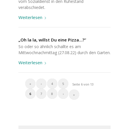
vom Sozialdienst in den Ruhestand
verabschiedet.
Weiterlesen
„Oh la la, willst Du eine Pizza…?“
So oder so ähnlich schallte es am
Mittwochnachmittag (27.08.22) durch den Garten.
Weiterlesen
«
‹
4
5
Seite 6 von 13
6
7
8
›
»