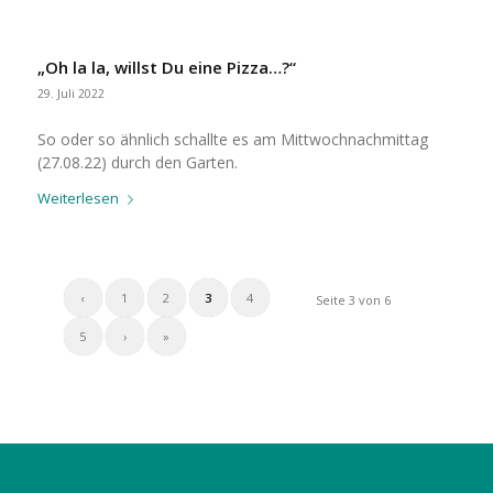
„Oh la la, willst Du eine Pizza…?“
29. Juli 2022
So oder so ähnlich schallte es am Mittwochnachmittag
(27.08.22) durch den Garten.
Weiterlesen
‹
1
2
3
4
Seite 3 von 6
5
›
»